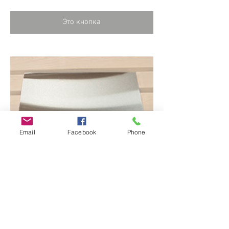
Это кнопка
Email
Facebook
Phone
Protection Panel for Wood-Burning
Stove
19,99 $