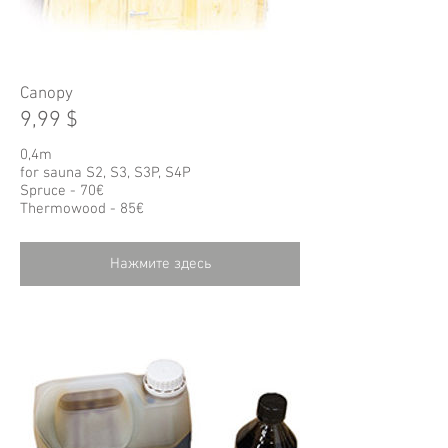
Canopy
9,99 $
0,4m
for sauna S2, S3, S3P, S4P
Spruce - 70€
Тhermowood - 85€
Нажмите здесь