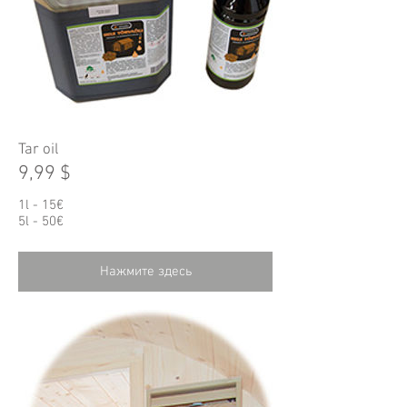
Tar oil
9,99 $
1l - 15€
5l - 50€
Нажмите здесь